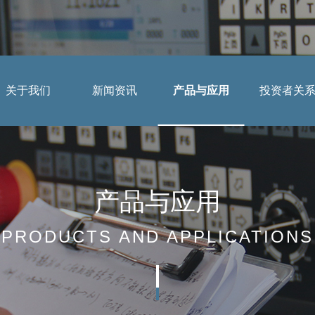
关于我们
新闻资讯
产品与应用
投资者关
应用案例
公司简介
公司动态
投资者提问
董事长致辞
行业动态
法制宣传
产品与应用
组织架构
媒体报道
投教园地
PRODUCTS AND APPLICATIONS
企业文化
公示公告
资质荣誉
视频中心
工业机器人