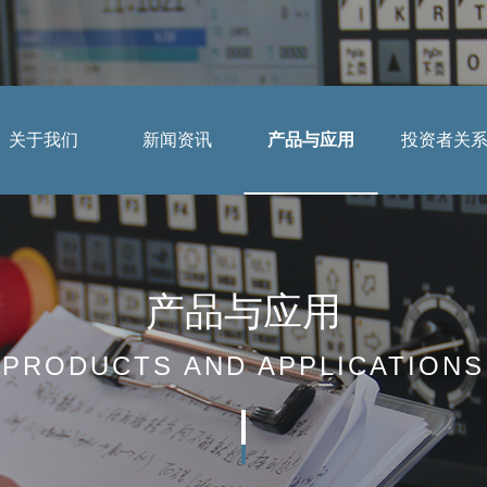
关于我们
新闻资讯
产品与应用
投资者关
应用案例
公司简介
公司动态
投资者提问
董事长致辞
行业动态
法制宣传
产品与应用
组织架构
媒体报道
投教园地
PRODUCTS AND APPLICATIONS
企业文化
公示公告
资质荣誉
视频中心
工业机器人