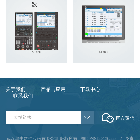
数...
行业动态
产品中心
企业文化
投资者关系
媒体报道
应用案例
资质荣誉
投资者提问
公示公告
联系我们
技术分享
员工风采
法制宣传
视频中心
MORE
MORE
销售与服务网络
投教园地
在线留言
关于我们
产品与应用
下载中心
人力资源
联系我们
友情链接
武汉华中数控股份有限公司 版权所有
鄂ICP备12013633号-2
免责