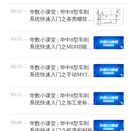
行业动态
03-23
华数小课堂 | 华中8型车削
产品中心
企业文化
投资者关系
系统快速入门之各类螺纹切
媒体报道
削
应用案例
资质荣誉
投资者提问
公示公告
联系我们
03-23
华数小课堂 | 华中8型车削
技术分享
员工风采
系统快速入门之MDI功能
法制宣传
视频中心
（手动输入模...
销售与服务网络
投教园地
03-15
华数小课堂 | 华中8型车削
在线留言
系统快速入门之手动MST
（手动数值指...
人力资源
03-13
华数小课堂 | 华中8型车削
系统快速入门之加工坐标系
设置
03-08
华数小课堂 | 华中8型车削
系统快速入门之程序和校验