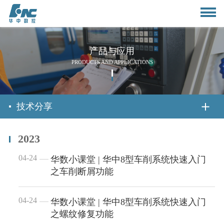
产品与应用
PRODUCTS AND APPLICATIONS
首页
技术分享
2023
关于我们
04-24
华数小课堂 | 华中8型车削系统快速入门
之车削断屑功能
公司简介
新闻资讯
董事长致辞
04-24
华数小课堂 | 华中8型车削系统快速入门
公司动态
产品与应用
之螺纹修复功能
组织架构