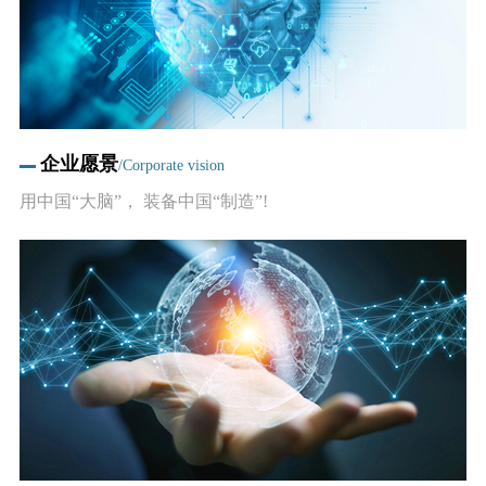
行业动态
产品中心
企业文化
投资者关系
媒体报道
应用案例
资质荣誉
投资者提问
公示公告
联系我们
技术分享
员工风采
企业愿景
/Corporate vision
法制宣传
视频中心
用中国“大脑”， 装备中国“制造”!
销售与服务网络
投教园地
在线留言
人力资源