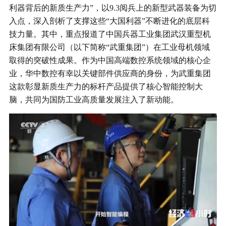
利器背后的新质生产力”，以9.3阅兵上的新型武器装备为切
行业动态
入点，深入剖析了支撑这些“大国利器”不断进化的底层科
产品中心
企业文化
投资者关系
技力量。其中，重点报道了中国兵器工业集团武汉重型机
媒体报道
床集团有限公司（以下简称“武重集团”）在工业母机领域
应用案例
资质荣誉
取得的突破性成果。作为中国高端数控系统领域的核心企
投资者提问
公示公告
联系我们
技术分享
业，华中数控有幸以关键部件供应商的身份，为武重集团
员工风采
法制宣传
视频中心
这款彰显新质生产力的标杆产品提供了核心智能控制大
销售与服务网络
脑，共同为国防工业高质量发展注入了新动能。
投教园地
在线留言
人力资源