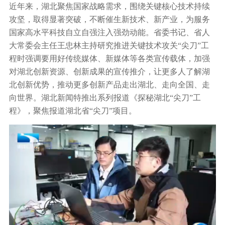
近年来，湖北聚焦国家战略需求，围绕关键核心技术持续
行业动态
攻坚，取得显著突破，不断催生新技术、新产业，为服务
产品中心
企业文化
投资者关系
国家高水平科技自立自强注入强劲动能。省委书记、省人
媒体报道
大常委会主任王忠林主持研究推进关键技术攻关“尖刀”工
应用案例
资质荣誉
程时强调要用好传统媒体、新媒体等各类宣传载体，加强
投资者提问
公示公告
联系我们
对湖北创新资源、创新成果的宣传推介，让更多人了解湖
技术分享
员工风采
北创新优势，推动更多创新产品走出湖北、走向全国、走
法制宣传
视频中心
销售与服务网络
向世界。湖北新闻特推出系列报道《探秘湖北“尖刀”工
投教园地
程》，聚焦报道湖北省“尖刀”项目。
在线留言
人力资源