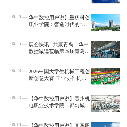
及数字孪生技...
行业动态
产品中心
企业文化
投资者关系
06-29
华中数控用户说】重庆科创
媒体报道
职业学院：智造时代的“双
应用案例
资质荣誉
向奔赴”
投资者提问
公示公告
联系我们
技术分享
员工风采
06-25
展会快讯 | 共聚青岛，华中
法制宣传
视频中心
数控诚邀莅临第29届青岛国
销售与服务网络
际机床展览会
投教园地
在线留言
06-23
2026中国大学生机械工程创
新创意大赛·工业协作机器
人力资源
人大赛火热进...
06-23
【华中数控用户说】贵州机
电职业技术学院：都匀城里
的产教合鸣
06-19
【华中数控用户说】宜宾职