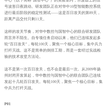
中心（以下简称“国智中心”）的实验室内，示波器上的信
行业动态
号波形日夜跳动。研发团队正在对华中10型智能数控系统
产品中心
企业文化
投资者关系
进行最后阶段的稳定性测试——这是百日攻关的第89天，
媒体报道
距离产品交付只剩11天。
应用案例
资质荣誉
投资者提问
公示公告
联系我们
这样的攻关节奏，对华中数控与国智中心的联合研发团队
技术分享
员工风采
而言并不陌生。自专项任务启动以来，他们已连续发起多
法制宣传
视频中心
轮“百日攻关”，每轮100天，聚焦一个核心目标，集中兵力
销售与服务网络
打歼灭战。这不是简单的倒排工期，而是一套经过实战检
投教园地
验的技术攻坚方法论。
在线留言
这不是第一次百日攻关，也不会是最后一次。从2009年扬
人力资源
州封闭开发算起，华中数控与国智中心的联合团队已连续
发起十几轮百日攻关。每轮100天，聚焦一个核心目标，集
中兵力打歼灭战。
P01