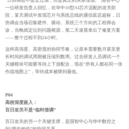
“日协调会不是走过场，而是真正的决策现场。”国智中心
一位研发负责人回忆，在华中10型AI芯片适配的攻关阶
段，某天测试中发现芯片与系统总线的通信延迟超标，日
协调会当场召集硬件、驱动、系统三个方向的工程师会
诊，当晚就定位到问题根源，第二天凌晨拿出了修复方案
——整个过程不到24小时。
这样高强度、高密度的协同节奏，让原本需要数月甚至更
长时间的调试周期被压缩到数周。过去研发人员调试一个
关键模块可能要等待上下游配合，现在“所有人都在同一张
作战地图上”，等待成本被降到最低。
P04
高校深度嵌入：
百日攻关不是“临时借调”
百日攻关的另一个关键支撑，是国智中心与华中数控之
间“唇齿相依”的协同关系。