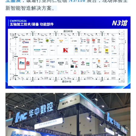
立嘉展
，诚邀行业同仁莅临
N3-116
展台，现场体验全
行业动态
新智能智造解决方案。
产品中心
企业文化
投资者关系
媒体报道
应用案例
资质荣誉
投资者提问
公示公告
联系我们
技术分享
员工风采
法制宣传
视频中心
销售与服务网络
投教园地
在线留言
人力资源