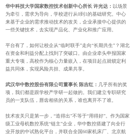
华中科技大学国家数控技术创新中心所长 许光达：
以场景
为牵引，需求为导向，学校进行从0到1的基础研究。中心
来基于企业的需求推动技术的攻关，企业承接中心提供的
一些关键技术，去实现产品化、产业化和推广应用。
平台有了，如何让校企从“临时联手”走向“长期共生”？湖北
在资金和利益分配上找到了突破口。由企业牵头申报国家
重大专项，高校作为核心力量嵌入，在项目起点就锁定利
益共同体，实现风险共担、成果共享。
武汉华中数控股份有限公司董事长 陈吉红：
几乎所有的奖
项，我们都是跟学校产学研一起做的。我们建立专职研究
员的一支队伍，唇齿相依的关系，谁也离开不了谁。
技术攻关只是第一步，“造得出”不等于“用得好”。作为国家
级工业母机数控系统“链主”企业，华中数控搭建了向全行
业开放的
中试熟化平台
，并联合全国60家机床厂、北京航