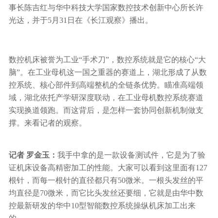
事长陈吉红与华中科技大学国家数控技术创新中心所长许
行业动态
光达，并于5月31日在《长江观察》播出。
产品中心
企业文化
投资者关系
媒体报道
应用案例
资质荣誉
投资者提问
公示公告
数控机床被誉为工业“手术刀”，数控系统就是它的核心“大
联系我们
技术分享
员工风采
脑”。在
工业母机
这一国之重器的赛道上，湖北形成了从数
法制宣传
视频中心
控系统、核心部件到高端整机的全链条优势。瞄准高端领
销售与服务网络
域，湖北依托产学研深度联动，在工业母机数控系统赛道
投教园地
实现换道领跑。而这背后，是怎样一套协同创新机制做支
在线留言
撑。来看记者的观察。
人力资源
记者 罗金玉
：
我手中拿的是一款设备测试件，它是为了验
证机床设备高精密加工的性能。大家可以看到这里面有127
根针，而每一根针的直径都只有50微米。一根头发丝的平
均直径是70微米，而它比头发丝还要细，它就是由华中数
控最新研发的华中10型智能数控系统操纵机床加工出来