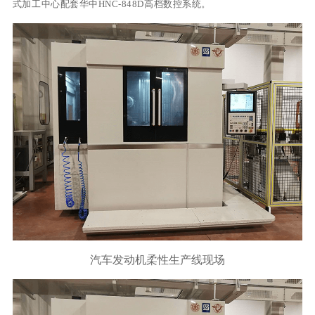
式加工中心配套华中
HNC-848D
高档数控系统。
行业动态
产品中心
企业文化
投资者关系
媒体报道
应用案例
资质荣誉
投资者提问
公示公告
联系我们
技术分享
员工风采
法制宣传
视频中心
销售与服务网络
投教园地
在线留言
人力资源
汽车发动机柔性生产线现场