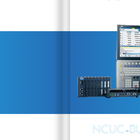
-
NCUC
B