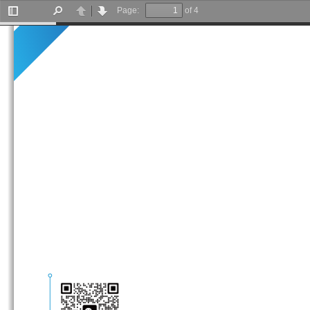
Page:
of 4
Toggle
Find
Previous
Next
Sidebar