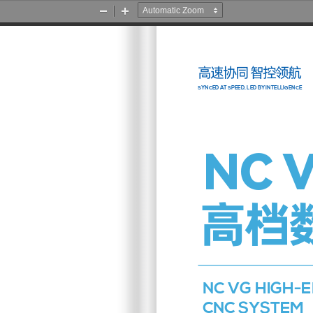
Zoom
Zoom
Out
In
高速协同 智控领航
SYNCED AT SPEED, LED BY INTELLIGENCE
NC V
高档
NC VG HIGH-
CNC SYSTEM